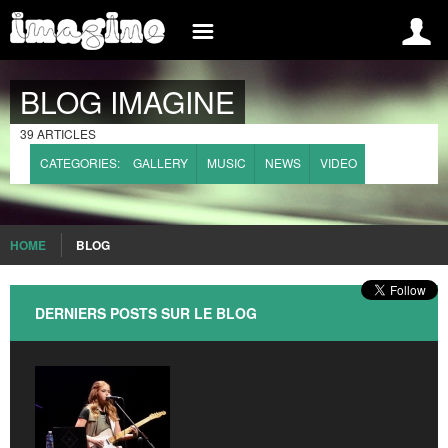
INSCREVA-SE AGORA
INFO
BLOG IMAGINE
BELGIUM
INSCRIPTION
BLOG
39 ARTICLES
CONNEXION
EVÉNEMENTS
CATEGORIES:
GALLERY
MUSIC
NEWS
VIDEO
IMAGINE, C’EST QUAND?
GROUPES
IMAGINE, C’EST QUOI?
MEDIA
HOME
BLOG
INTERNATIONAL
LE RÉGLEMENT
BRAZIL
COMMENT S’INSCRIRE?
DERNIERS POSTS SUR LE BLOG
FRANCE
PRESS
SPAIN
WHAT IS IMAGINE
ROMANIA
FAQ