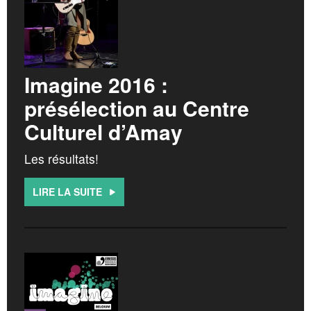
CROATIA
CONTACT
NORWAY
Imagine 2016 :
présélection au Centre
Culturel d’Amay
Les résultats!
LIRE LA SUITE