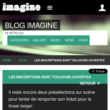
INSCREVA-SE AGORA
INFO
BLOG IMAGINE
BELGIUM
INSCRIPTION
BLOG
39 ARTICLES
CONNEXION
EVÉNEMENTS
CATEGORIES:
GALLERY
MUSIC
NEWS
VIDEO
IMAGINE, C’EST QUAND?
GROUPES
IMAGINE, C’EST QUOI?
MEDIA
HOME
BLOG
LES INSCRIPTIONS SONT TOUJOURS OUVERTES
INTERNATIONAL
LE RÉGLEMENT
BRAZIL
COMMENT S’INSCRIRE?
LES INSCRIPTIONS SONT TOUJOURS OUVERTES
FRANCE
RETOUR
PRESS
Il reste encore deux présélections sur scène
SPAIN
WHAT IS IMAGINE
pour tenter de remporter son ticket pour la
ROMANIA
FAQ
finale belge!