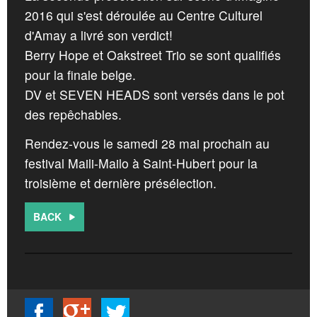
CROATIA
CONTACT
2016 qui s'est déroulée au Centre Culturel
d'Amay a livré son verdict!
NORWAY
Berry Hope et Oakstreet Trio se sont qualifiés
pour la finale belge.
DV et SEVEN HEADS sont versés dans le pot
des repêchables.
Rendez-vous le samedi 28 mai prochain au
festival Maili-Mailo à Saint-Hubert pour la
troisième et dernière présélection.
BACK