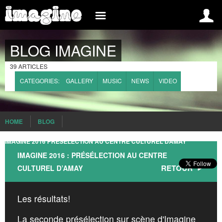
INSCREVA-SE AGORA
INFO
BLOG IMAGINE
BELGIUM
INSCRIPTION
BLOG
39 ARTICLES
CONNEXION
EVÉNEMENTS
CATEGORIES:
GALLERY
MUSIC
NEWS
VIDEO
IMAGINE, C’EST QUAND?
GROUPES
IMAGINE, C’EST QUOI?
MEDIA
HOME
BLOG
INTERNATIONAL
LE RÉGLEMENT
IMAGINE 2016 PRESELECTION AU CENTRE CULTUREL DAMAY
BRAZIL
COMMENT S’INSCRIRE?
IMAGINE 2016 : PRÉSÉLECTION AU CENTRE
FRANCE
RETOUR
CULTUREL D’AMAY
PRESS
SPAIN
WHAT IS IMAGINE
Les résultats!
ROMANIA
FAQ
La seconde présélection sur scène d'Imagine